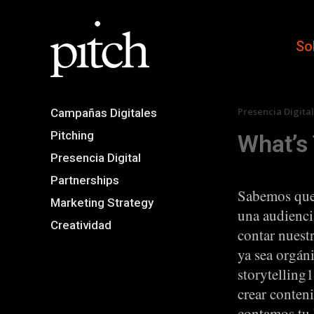
So
Presencia Digita
Campañas Digitales
Pitching
What’s
Presencia Digital
Partnerships
Sabemos que 
Marketing Strategy
una audienci
Creatividad
contar nuestr
ya sea orgán
storytelling
crear conten
contamos tu h