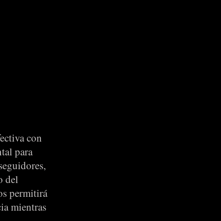
ectiva con
tal para
 seguidores,
o del
os permitirá
cia mientras