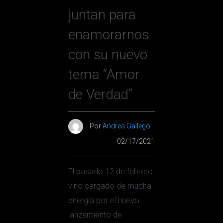
juntan para
enamorarnos
con su nuevo
tema “Amor
de Verdad”
Por
Andrea Gallego
02/17/2021
El pasado 12 de febrero
vino cargado de mucha
energía por el nuevo
lanzamiento de