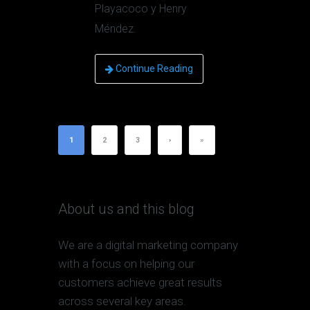
Playacoco y Henry
Méndez.
Continue Reading
1
2
3
›
»
About us and this blog
We are a digital marketing company
with a focus on helping our
customers achieve great results
across several key areas.