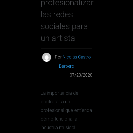
profesionalizar
las redes
sociales para
un artista
Por
Nicolás Castro
Barbero
07/20/2020
La importancia de
contratar a un
profesional que entienda
cómo funciona la
industria musical.